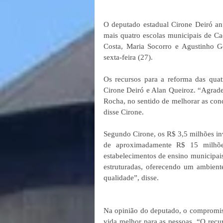
O deputado estadual Cirone Deiró anun
mais quatro escolas municipais de Ca
Costa, Maria Socorro e Agustinho Gõ
sexta-feira (27).
Os recursos para a reforma das quatr
Cirone Deiró e Alan Queiroz. “Agrad
Rocha, no sentido de melhorar as cond
disse Cirone.
Segundo Cirone, os R$ 3,5 milhões inv
de aproximadamente R$ 15 milhões,
estabelecimentos de ensino municipais
estruturadas, oferecendo um ambient
qualidade”, disse.  
Na opinião do deputado, o compromi
vida melhor para as pessoas. “O recur