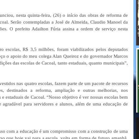
ciou, nesta quinta-feira, (26) o início das obras de reforma de 
coal. Serão contempladas a José de Almeida, Claudio Manoel da 
es. O prefeito Adailton Fúria assina a ordem de serviço nesta 
o escolas, R$ 3,5 milhões, foram viabilizados pelos deputados 
eço o apoio do meu colega Alan Queiroz e do governador Marcos 
ições das escolas de Cacoal, tanto estaduais, quanto municipais”, 
estidos nas quatro escolas, fazem parte de um pacote de recursos 
 destinados a reforma, ampliação e outras melhorias, nos 
 e estaduais de Cacoal. “Nosso objetivo é ver nossas escolas bem 
e agradável para servidores e alunos, além de uma educação de 
sso com a educação é um compromisso com a construção de uma 
so que hoje vai para a escola, volta em forma de futuro amanhã, 