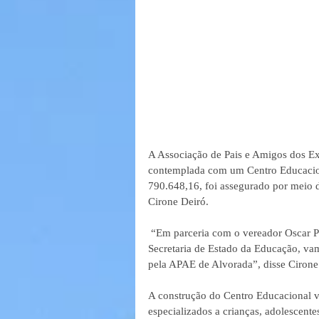
A Associação de Pais e Amigos dos Ex
contemplada com um Centro Educaciona
790.648,16, foi assegurado por meio 
Cirone Deiró.
 “Em parceria com o vereador Oscar Porto e com o apoio do governador, coronel Marcos Rocha e da 
Secretaria de Estado da Educação, vam
pela APAE de Alvorada”, disse Cirone.
A construção do Centro Educacional vai
especializados a crianças, adolescente