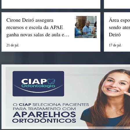
Cirone Deiró assegura
Área espo
recursos e escola da APAE
sendo ate
ganha novas salas de aula em
Deiró
Espigão
21 de jul.
17 de jul.