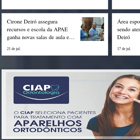
Cirone Deiró assegura
Área espo
recursos e escola da APAE
sendo ate
ganha novas salas de aula em
Deiró
Espigão
21 de jul.
17 de jul.