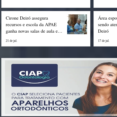
Cirone Deiró assegura
Área espo
recursos e escola da APAE
sendo ate
ganha novas salas de aula em
Deiró
Espigão
21 de jul.
17 de jul.