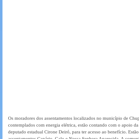
Os moradores dos assentamentos localizados no município de Chup
contemplados com energia elétrica, estão contando com o apoio da
deputado estadual Cirone Deiró, para ter acesso ao benefício. Estão
assentamentos Canário, Galo e Nossa Senhora Aparecida. A comun