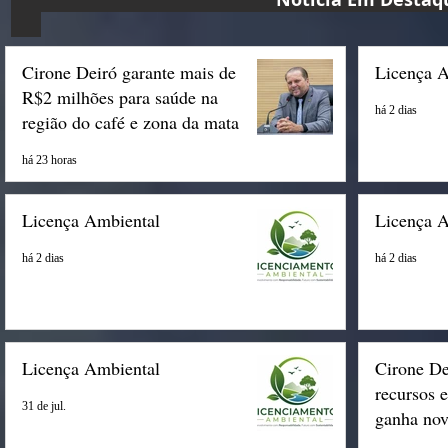
Cirone Deiró garante mais de
Licença 
R$2 milhões para saúde na
há 2 dias
região do café e zona da mata
há 23 horas
Licença Ambiental
Licença 
há 2 dias
há 2 dias
Licença Ambiental
Cirone De
recursos 
31 de jul.
ganha nov
Espigão