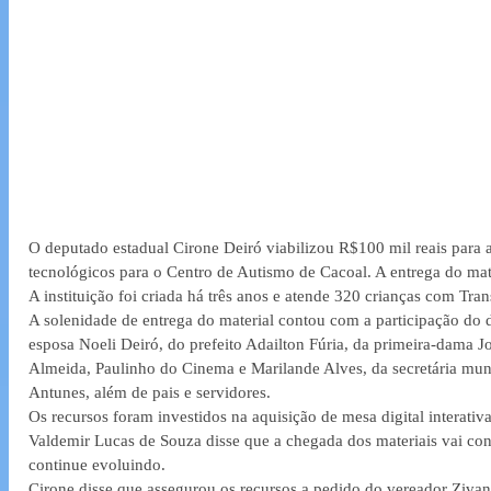
O deputado estadual Cirone Deiró viabilizou R$100 mil reais para 
tecnológicos para o Centro de Autismo de Cacoal. A entrega do mater
A instituição foi criada há três anos e atende 320 crianças com Tra
A solenidade de entrega do material contou com a participação do 
esposa Noeli Deiró, do prefeito Adailton Fúria, da primeira-dama Jo
Almeida, Paulinho do Cinema e Marilande Alves, da secretária mun
Antunes, além de pais e servidores.
Os recursos foram investidos na aquisição de mesa digital interativa
Valdemir Lucas de Souza disse que a chegada dos materiais vai contr
continue evoluindo. 
Cirone disse que assegurou os recursos a pedido do vereador Zivan