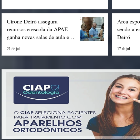
Cirone Deiró assegura
Área espo
recursos e escola da APAE
sendo ate
ganha novas salas de aula em
Deiró
Espigão
21 de jul.
17 de jul.