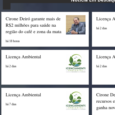
Cirone Deiró garante mais de
Licença 
R$2 milhões para saúde na
há 2 dias
região do café e zona da mata
há 18 horas
Licença Ambiental
Licença 
há 2 dias
há 2 dias
Licença Ambiental
Cirone De
recursos 
há 7 dias
ganha nov
Espigão