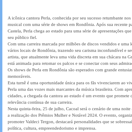
A icônica cantora Perla, conhecida por seu sucesso retumbante nos 
musical com uma série de shows em Rondônia. Após sua recente p
Castela, Perla chega ao estado para uma série de apresentações qu
seu público fiel.
Com uma carreira marcada por milhões de discos vendidos e uma leg
vários locais de Rondônia, trazendo seu carisma inconfundível e seu
artista, que atualmente leva uma vida discreta em sua chácara na G
está animada para retomar os palcos e se conectar com seus admira
Os shows de Perla em Rondônia são esperados com grande entusia
memoráveis.
Esta turnê é uma oportunidade única para os fãs vivenciarem ao vi
Perla uma das vozes mais marcantes da música brasileira. Com apr
cidades, a chegada da cantora ao estado é um evento que promete des
relevância contínua de sua carreira.
Nesta quinta-feira, 25 de julho, Cacoal será o cenário de uma noi
a realização dos Prêmios Mulher e Notável 2024. O evento, organiza
promoter Valdeci Tergon, destacará personalidades que se sobressa
política, cultura, empreendedorismo e imprensa.