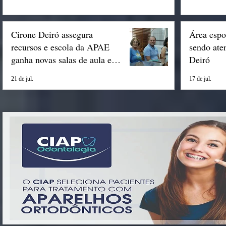
Cirone Deiró assegura
Área espo
recursos e escola da APAE
sendo ate
ganha novas salas de aula em
Deiró
Espigão
21 de jul.
17 de jul.