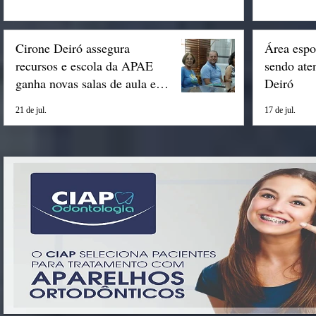
Cirone Deiró assegura
Área espo
recursos e escola da APAE
sendo ate
ganha novas salas de aula em
Deiró
Espigão
21 de jul.
17 de jul.