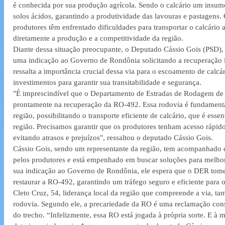
é conhecida por sua produção agrícola. Sendo o calcário um insumo
solos ácidos, garantindo a produtividade das lavouras e pastagens.
produtores têm enfrentado dificuldades para transportar o calcário 
diretamente a produção e a competitividade da região.
Diante dessa situação preocupante, o Deputado Cássio Gois (PSD), q
uma indicação ao Governo de Rondônia solicitando a recuperação i
ressalta a importância crucial dessa via para o escoamento de calcá
investimentos para garantir sua transitabilidade e segurança.
"É imprescindível que o Departamento de Estradas de Rodagem de
prontamente na recuperação da RO-492. Essa rodovia é fundamenta
região, possibilitando o transporte eficiente de calcário, que é esse
região. Precisamos garantir que os produtores tenham acesso rápido
evitando atrasos e prejuízos", ressaltou o deputado Cássio Gois.
Cássio Gois, sendo um representante da região, tem acompanhado de
pelos produtores e está empenhado em buscar soluções para melhorar
sua indicação ao Governo de Rondônia, ele espera que o DER tome
restaurar a RO-492, garantindo um tráfego seguro e eficiente para os
Cleto Cruz, 54, liderança local da região que compreende a via, t
rodovia. Segundo ele, a precariedade da RO é uma reclamação cons
do trecho. “Infelizmente, essa RO está jogada à própria sorte. E à 