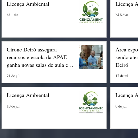
Licença Ambiental
Licença 
há 1 dia
há 6 dias
Cirone Deiró assegura
Área espo
recursos e escola da APAE
sendo ate
ganha novas salas de aula em
Deiró
Espigão
21 de jul.
17 de jul.
Licença Ambiental
Licença 
10 de jul.
8 de jul.