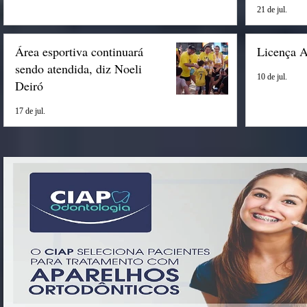
Espigão
21 de jul.
Área esportiva continuará
Licença 
sendo atendida, diz Noeli
10 de jul.
Deiró
17 de jul.