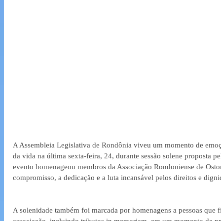
A Assembleia Legislativa de Rondônia viveu um momento de emoçã
da vida na última sexta-feira, 24, durante sessão solene proposta p
evento homenageou membros da Associação Rondoniense de Osto
compromisso, a dedicação e a luta incansável pelos direitos e dign
A solenidade também foi marcada por homenagens a pessoas que fiz
associação, incluindo tributos in memoriam, em um momento de pro