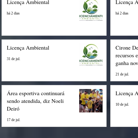
Licença Ambiental
Licença 
há 2 dias
há 2 dias
Licença Ambiental
Cirone De
recursos 
31 de jul.
ganha nov
Espigão
21 de jul.
Área esportiva continuará
Licença 
sendo atendida, diz Noeli
10 de jul.
Deiró
17 de jul.