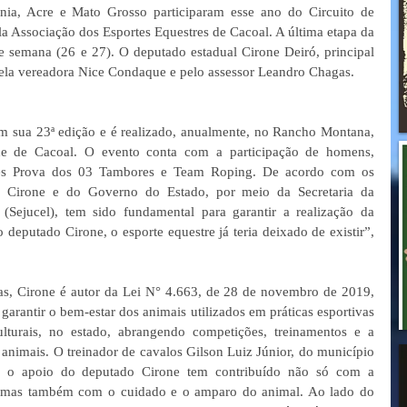
ia, Acre e Mato Grosso participaram esse ano do Circuito de 
 Associação dos Esportes Equestres de Cacoal. A última etapa da 
de semana (26 e 27). O deputado estadual Cirone Deiró, principal 
 pela vereadora Nice Condaque e pelo assessor Leandro Chagas.
em sua 23ª edição e é realizado, anualmente, no Rancho Montana, 
de de Cacoal. O evento conta com a participação de homens, 
des Prova dos 03 Tambores e Team Roping. De acordo com os 
o Cirone e do Governo do Estado, por meio da Secretaria da 
(Sejucel), tem sido fundamental para garantir a realização da 
deputado Cirone, o esporte equestre já teria deixado de existir”, 
as, Cirone é autor da Lei N° 4.663, de 28 de novembro de 2019, 
garantir o bem-estar dos animais utilizados em práticas esportivas 
lturais, no estado, abrangendo competições, treinamentos e a 
nimais. O treinador de cavalos Gilson Luiz Júnior, do município 
 o apoio do deputado Cirone tem contribuído não só com a 
s, mas também com o cuidado e o amparo do animal. Ao lado do 