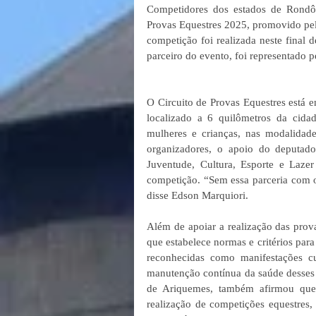
Competidores dos estados de Rondôn
Provas Equestres 2025, promovido pela
competição foi realizada neste final 
parceiro do evento, foi representado
O Circuito de Provas Equestres está 
localizado a 6 quilômetros da cida
mulheres e crianças, nas modalida
organizadores, o apoio do deputad
Juventude, Cultura, Esporte e Lazer 
competição. “Sem essa parceria com o 
disse Edson Marquiori.
Além de apoiar a realização das prov
que estabelece normas e critérios para 
reconhecidas como manifestações cu
manutenção contínua da saúde desses a
de Ariquemes, também afirmou que
realização de competições equestre