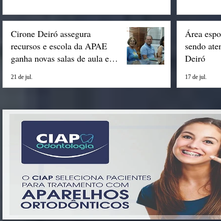
Cirone Deiró assegura
Área espo
recursos e escola da APAE
sendo ate
ganha novas salas de aula em
Deiró
Espigão
21 de jul.
17 de jul.