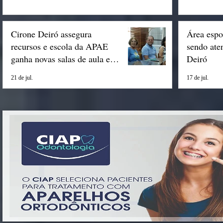
Cirone Deiró assegura
Área espo
recursos e escola da APAE
sendo ate
ganha novas salas de aula em
Deiró
Espigão
21 de jul.
17 de jul.