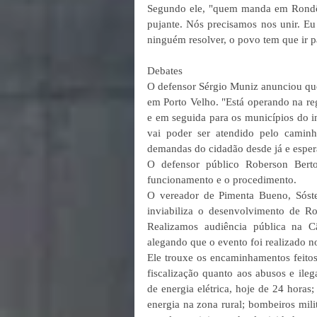
Segundo ele, "quem manda em Rondôni
pujante. Nós precisamos nos unir. Eu
ninguém resolver, o povo tem que ir pa
Debates 
O defensor Sérgio Muniz anunciou que
em Porto Velho. "Está operando na reg
e em seguida para os municípios do in
vai poder ser atendido pelo caminh
demandas do cidadão desde já e esper
O defensor público Roberson Berto
funcionamento e o procedimento. 
O vereador de Pimenta Bueno, Sóste
inviabiliza o desenvolvimento de R
Realizamos audiência pública na C
alegando que o evento foi realizado n
Ele trouxe os encaminhamentos feitos
fiscalização quanto aos abusos e ile
de energia elétrica, hoje de 24 horas
energia na zona rural; bombeiros mili