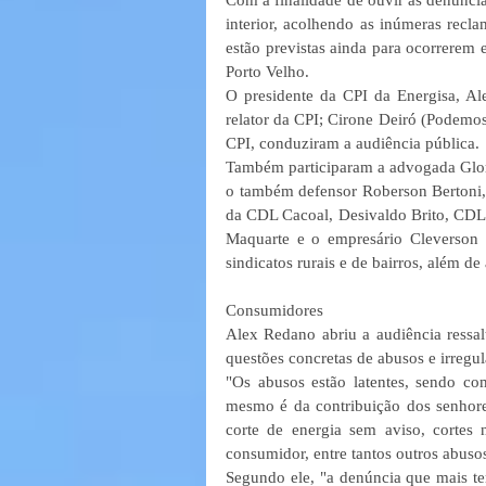
interior, acolhendo as inúmeras recla
estão previstas ainda para ocorrerem
Porto Velho. 
O presidente da CPI da Energisa, Al
relator da CPI; Cirone Deiró (Podemos
CPI, conduziram a audiência pública. 
Também participaram a advogada Glori
o também defensor Roberson Bertoni, 
da CDL Cacoal, Desivaldo Brito, CDL C
Maquarte e o empresário Cleverson Za
sindicatos rurais e de bairros, além 
Consumidores 
Alex Redano abriu a audiência ressal
questões concretas de abusos e irregu
"Os abusos estão latentes, sendo co
mesmo é da contribuição dos senhore
corte de energia sem aviso, cortes
consumidor, entre tantos outros abusos
Segundo ele, "a denúncia que mais te