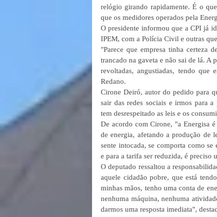
relógio girando rapidamente. É o que
que os medidores operados pela Energ
O presidente informou que a CPI já i
IPEM, com a Polícia Civil e outras qu
"Parece que empresa tinha certeza de
trancado na gaveta e não sai de lá. A 
revoltadas, angustiadas, tendo que 
Redano. 
Cirone Deiró, autor do pedido para q
sair das redes sociais e irmos para a
tem desrespeitado as leis e os consumi
De acordo com Cirone, "a Energisa é 
de energia, afetando a produção de l
sente intocada, se comporta como se e
e para a tarifa ser reduzida, é precis
O deputado ressaltou a responsabilida
aquele cidadão pobre, que está tend
minhas mãos, tenho uma conta de ener
nenhuma máquina, nenhuma atividade a
darmos uma resposta imediata", desta