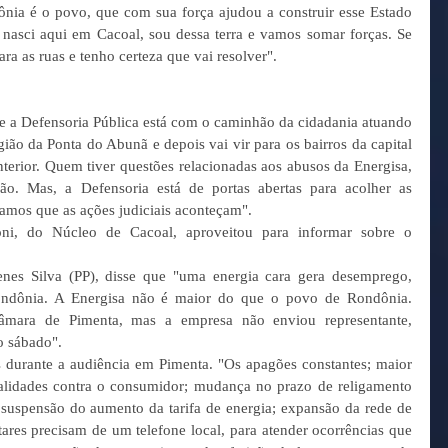
a é o povo, que com sua força ajudou a construir esse Estado 
 nasci aqui em Cacoal, sou dessa terra e vamos somar forças. Se 
ra as ruas e tenho certeza que vai resolver". 
 a Defensoria Pública está com o caminhão da cidadania atuando 
ião da Ponta do Abunã e depois vai vir para os bairros da capital 
terior. Quem tiver questões relacionadas aos abusos da Energisa, 
ão. Mas, a Defensoria está de portas abertas para acolher as 
amos que as ações judiciais aconteçam". 
ni, do Núcleo de Cacoal, aproveitou para informar sobre o 
nes Silva (PP), disse que "uma energia cara gera desemprego, 
ondônia. A Energisa não é maior do que o povo de Rondônia. 
âmara de Pimenta, mas a empresa não enviou representante, 
o sábado". 
 durante a audiência em Pimenta. "Os apagões constantes; maior 
galidades contra o consumidor; mudança no prazo de religamento 
; suspensão do aumento da tarifa de energia; expansão da rede de 
tares precisam de um telefone local, para atender ocorrências que 