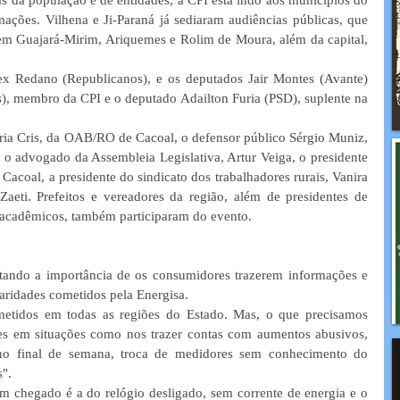
mações. Vilhena e Ji-Paraná já sediaram audiências públicas, que 
 em Guajará-Mirim, Ariquemes e Rolim de Moura, além da capital, 
ex Redano (Republicanos), e os deputados Jair Montes (Avante) 
), membro da CPI e o deputado Adailton Furia (PSD), suplente na 
a Cris, da OAB/RO de Cacoal, o defensor público Sérgio Muniz, 
o advogado da Assembleia Legislativa, Artur Veiga, o presidente 
acoal, a presidente do sindicato dos trabalhadores rurais, Vanira 
eti. Prefeitos e vereadores da região, além de presidentes de 
de acadêmicos, também participaram do evento. 
tando a importância de os consumidores trazerem informações e 
laridades cometidos pela Energisa. 
metidos em todas as regiões do Estado. Mas, o que precisamos 
s em situações como nos trazer contas com aumentos abusivos, 
 no final de semana, troca de medidores sem conhecimento do 
". 
m chegado é a do relógio desligado, sem corrente de energia e o 