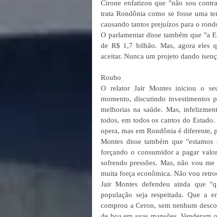
Cirone enfatizou que "não sou cont
trata Rondônia como se fosse uma ter
causando tantos prejuízos para o rond
O parlamentar disse também que "a E
de R$ 1,7 bilhão. Mas, agora eles 
aceitar. Nunca um projeto dando isenç
Roubo 
O relator Jair Montes iniciou o se
momento, discutindo investimentos p
melhorias na saúde. Mas, infelizment
todos, em todos os cantos do Estado.
opera, mas em Rondônia é diferente, 
Montes disse também que "estamos s
forçando o consumidor a pagar valor
sofrendo pressões. Mas, não vou me 
muita força econômica. Não vou retroc
Jair Montes defendeu ainda que "q
população seja respeitada. Que a 
comprou a Ceron, sem nenhum descont
de boa em suas mansões. Venderam o