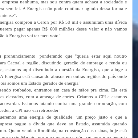
ra empresa nenhuma, mas sou contra quem achaca a sociedade e 
ra sem lei. A Energisa não pode continuar agindo dessa forma e 
oniense". 
nergisa comprou a Ceron por R$ 50 mil e assumiram uma dívida 
querem pagar apenas R$ 600 milhões desse valor e não vamos 
ão à Energisa vai ter meu voto". 
u pronunciamento, ponderando que "queria estar aqui noutro 
ara Cacoal e região, discutindo geração de emprego e renda ou 
e, estamos aqui discutindo a questão da Energisa, que atinge a 
 A Energisa está causando abusos em outras regiões do país onde 
pois somos um Estado gerador de energia". 
endo roubados, entramos em casa de mãos pra cima. Ela está 
es elevados, com a ameaça de cortes. Criamos a CPI e estamos 
acovardar. Estamos lutando contra uma grande corporação, com 
eder, a CPI não vai retroceder". 
ueremos uma energia de qualidade, um preço justo e que a 
empresa pague a dívida que deve ao Estado, assumida quando 
o. Quem vendeu Rondônia, na construção das usinas, hoje está 
 nosso rio Madeira por uma merreca e nós pagamos uma energia 