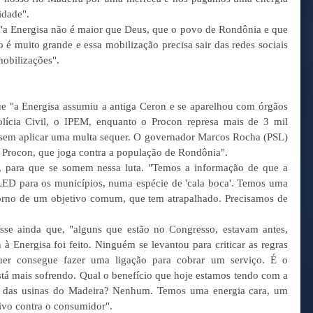
idade". 
 Energisa não é maior que Deus, que o povo de Rondônia e que 
o é muito grande e essa mobilização precisa sair das redes sociais 
mobilizações". 
e "a Energisa assumiu a antiga Ceron e se aparelhou com órgãos 
ícia Civil, o IPEM, enquanto o Procon represa mais de 3 mil 
sem aplicar uma multa sequer. O governador Marcos Rocha (PSL) 
 Procon, que joga contra a população de Rondônia". 
, para que se somem nessa luta. "Temos a informação de que a 
ED para os municípios, numa espécie de 'cala boca'. Temos uma 
orno de um objetivo comum, que tem atrapalhado. Precisamos de 
 
sse ainda que, "alguns que estão no Congresso, estavam antes, 
 Energisa foi feito. Ninguém se levantou para criticar as regras 
uer consegue fazer uma ligação para cobrar um serviço. É o 
está mais sofrendo. Qual o benefício que hoje estamos tendo com a 
o das usinas do Madeira? Nenhum. Temos uma energia cara, um 
ivo contra o consumidor". 