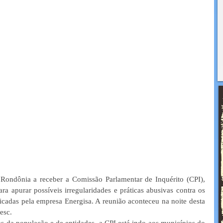
 Rondônia a receber a Comissão Parlamentar de Inquérito (CPI), 
ra apurar possíveis irregularidades e práticas abusivas contra os 
ticadas pela empresa Energisa. A reunião aconteceu na noite desta 
esc. 
s da população e de entidades, a CPI está indo aos municípios do 