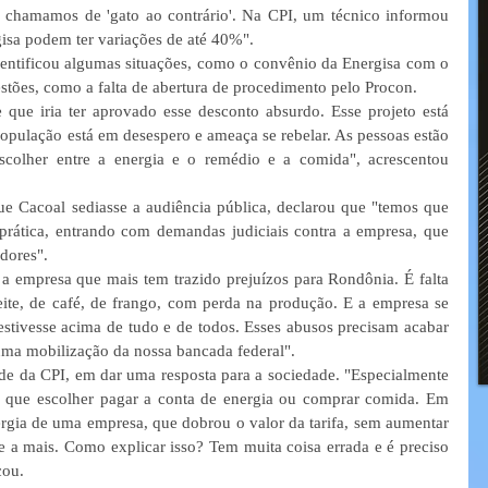
 chamamos de 'gato ao contrário'. Na CPI, um técnico informou 
isa podem ter variações de até 40%". 
dentificou algumas situações, como o convênio da Energisa com o 
estões, como a falta de abertura de procedimento pelo Procon. 
 que iria ter aprovado esse desconto absurdo. Esse projeto está 
população está em desespero e ameaça se rebelar. As pessoas estão 
escolher entre a energia e o remédio e a comida", acrescentou 
ue Cacoal sediasse a audiência pública, declarou que "temos que 
 prática, entrando com demandas judiciais contra a empresa, que 
dores". 
a empresa que mais tem trazido prejuízos para Rondônia. É falta 
eite, de café, de frango, com perda na produção. E a empresa se 
stivesse acima de tudo e de todos. Esses abusos precisam acabar 
o uma mobilização da nossa bancada federal". 
de da CPI, em dar uma resposta para a sociedade. "Especialmente 
o que escolher pagar a conta de energia ou comprar comida. Em 
gia de uma empresa, que dobrou o valor da tarifa, sem aumentar 
 mais. Como explicar isso? Tem muita coisa errada e é preciso 
cou. 