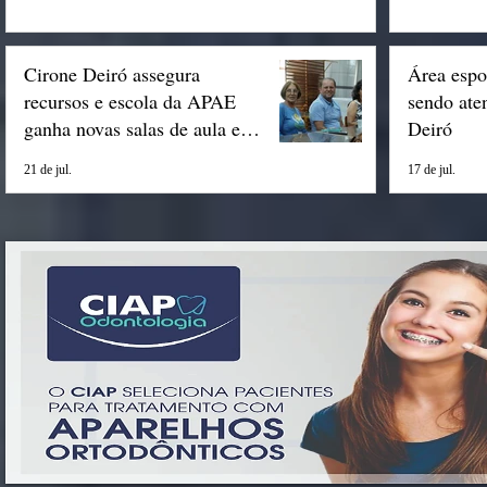
Cirone Deiró assegura
Área espo
recursos e escola da APAE
sendo ate
ganha novas salas de aula em
Deiró
Espigão
21 de jul.
17 de jul.