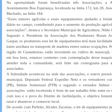
Na oportunidade foram beneficiadas três Associações; a A
Assentamento Boa Esperança, localizada na linha 172, km 28, Ass
Machado, na linha 184.
“Esses tratores agrícolas e esses equipamentos ajudarão a fortalec
diário no campo, contribuindo para o aumento da produção agrícola
associações”, destaca o Secretário Municipal de Agricultura, Nild
Segundo o Presidente da Associação dos Produtores Rurais A
Gaspar, os produtores esse kit de equipamentos terá mais facilidade
trator auxiliara no transporte de madeira entres outras ocupações. Po
região de Castanheiras, estão investindo no cultivo de maracujá,
em boa hora, estamos contentes com contemplação desse maquinár
atender toda a comunidade, será feito um cronograma para a
associados. 
A Solenidade aconteceu na sede das associações, e esteve present
municipal, Deputado Federal Expedito Neto e os vereadores como;
(PR), Sirlene Somenzari (PTB) e segundo o vereador Sidinei E
associações  estão recebendo é fruto de um trabalho feito entre os 
com isso e o povo do Distrito de Jardinópolis, o objetiva foment
rural e abastecer o comercio local.
De acordo com Prefeito, Alcides Zacarias, o kit de equipamentos ju