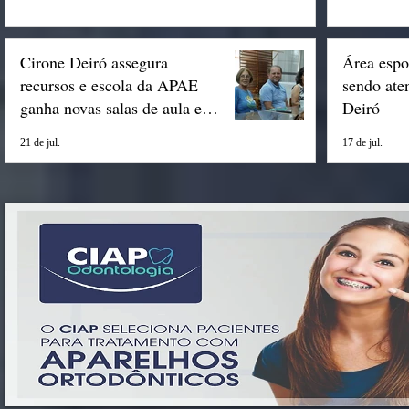
Cirone Deiró assegura
Área espo
recursos e escola da APAE
sendo ate
ganha novas salas de aula em
Deiró
Espigão
21 de jul.
17 de jul.