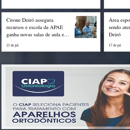
Cirone Deiró assegura
Área espo
recursos e escola da APAE
sendo ate
ganha novas salas de aula em
Deiró
Espigão
21 de jul.
17 de jul.