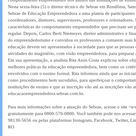
comportamento empreendedor nos alunos das instituições de ensin
Nesta sexta-feira (5) o diretor técnico do Sebrae em Rondônia, Sa
Sebrae de Educação Empreendedora a uma plateia de participantes
coordenadores, diretores, supervisores, professores e orientadores.
características do comportamento empreendedor que precisam ser 
regular. Depois, Carlos Berti Niemeyer, diretor administrativo e fi
do empreendedorismo e convidou os professores a contarem suas his
educação devem ser apresentados à sociedade para que as pessoas
atividades do magistério, com visão empreendedora, para preparar
Em sua apresentação, a analista Rita Assis Costa explicou sobre obje
melhores práticas da educação empreendedora, bem como os critério
envolvidos com o ensino formal. Rita informou ainda que as inicia
como procedimentos bem sucedidos, para aperfeiçoar o comportam
instituições de ensino e que as inscrição vão até as inscrições vão at
educacaoempreendedora.sebrae.com.br.
Para mais informações sobre a atuação do Sebrae, acesse o site <w
gratuitamente para 0800-570-0800. Você também pode nos acessa
98130-5656 ou pelas plataformas Instagram, Facebook, Twitter, Lin
RO