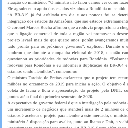
atuação do ministério. “O ministro não falou vamos ver como fazer.
Ele agradeceu o apoio dos estados vizinhos a Rondônia no sentido de
“A BR-319 já foi asfaltada um dia e aos poucos foi se deteri
integração dos estados da Amazônia, que são estados extremamente
O coronel Marcos Rocha afirmou que a rodovia proporciona a chega
que a ligação comercial de toda a região vai promover o desenv
projeto levará mais do que quatro anos, porém avançaremos muit
tudo pronto para os próximos governos”, explicou. Durante o e
lembrou que durante a campanha eleitoral de 2018, o então cand
questionou as prioridades de rodovias para Rondônia. “Bolsonar
rodovias para Rondônia e eu informei a duplicação da BR-364 e 
estamos sendo atendidos”, comemorou.
O ministro Tarcísio de Freitas esclareceu que o projeto tem recu
milhões no orçamento de 2019 para iniciar a ação. O objetivo é re
coleta de fauna e flora e apresentação do projeto pelo DNIT, c
pontes até o final do primeiro semestre de 2020.
A expectativa do governo federal é que a interligação pela rodovia
um incremento de negócios que atenderá mais de 2 milhões de c
estados é acelerar o projeto para atender a este mercado, o ministro
ministério à disposição para avaliar, junto ao Ibama e Dnit, a viab
licenciamento ambiental aos estados. “A BR-319 é para além deste 