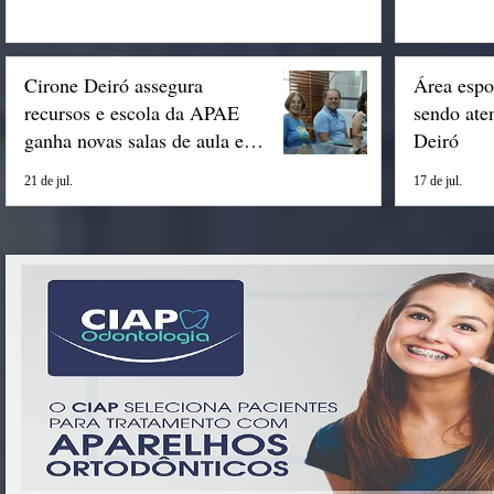
Cirone Deiró assegura
Área espo
recursos e escola da APAE
sendo ate
ganha novas salas de aula em
Deiró
Espigão
21 de jul.
17 de jul.