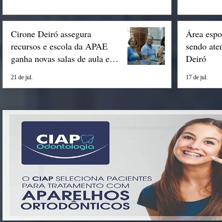
Cirone Deiró assegura
Área espo
recursos e escola da APAE
sendo ate
ganha novas salas de aula em
Deiró
Espigão
21 de jul.
17 de jul.