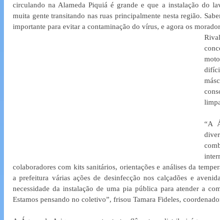
circulando na Alameda Piquiá é grande e que a instalação do lava
muita gente transitando nas ruas principalmente nesta região. Sab
importante para evitar a contaminação do vírus, e agora os morado
Rival
con
moto
difí
más
cons
limp
“A Á
dive
comb
inte
colaboradores com kits sanitários, orientações e análises da temper
a prefeitura várias ações de desinfecção nos calçadões e avenid
necessidade da instalação de uma pia pública para atender a comu
Estamos pensando no coletivo”, frisou Tamara Fideles, coordenado